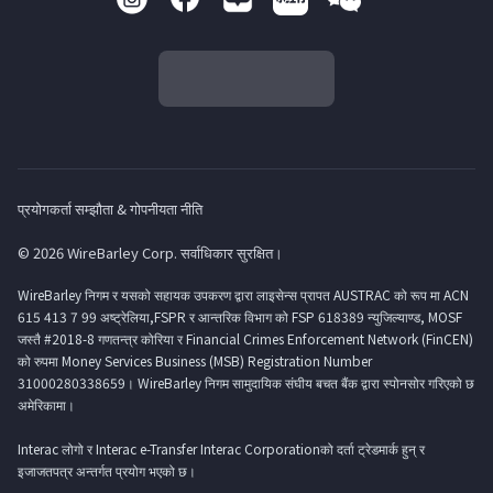
प्रयोगकर्ता सम्झौता & गोपनीयता नीति
© 2026 WireBarley Corp. सर्वाधिकार सुरक्षित।
WireBarley निगम र यसको सहायक उपकरण द्वारा लाइसेन्स प्रापत AUSTRAC को रूप मा ACN
615 413 7 99 अष्ट्रेलिया,FSPR र आन्तरिक विभाग को FSP 618389 न्युजिल्याण्ड, MOSF
जस्तै #2018-8 गणतन्त्र कोरिया र Financial Crimes Enforcement Network (FinCEN)
को रुपमा Money Services Business (MSB) Registration Number
31000280338659। WireBarley निगम सामुदायिक संघीय बचत बैंक द्वारा स्पोनसोर गरिएको छ
अमेरिकामा।
Interac लोगो र Interac e-Transfer Interac Corporationको दर्ता ट्रेडमार्क हुन् र
इजाजतपत्र अन्तर्गत प्रयोग भएको छ।