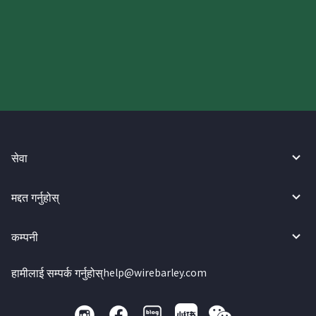
आज आफ्नो WireBarley यात्रा सुरु
गर्नुहोस्।
सेवा
मद्दत गर्नुहोस्
कम्पनी
हामीलाई सम्पर्क गर्नुहोस्
help@wirebarley.com