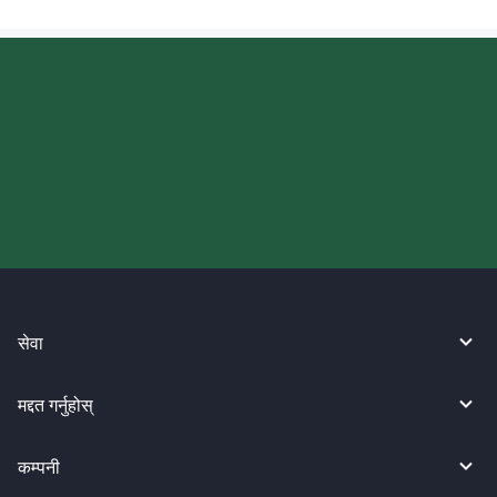
आज आफ्नो WireBarley यात्रा सुरु
गर्नुहोस्।
सेवा
मद्दत गर्नुहोस्
कम्पनी