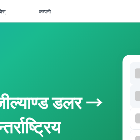
होस्
कम्पनी
जील्याण्ड डलर →
र्राष्ट्रिय