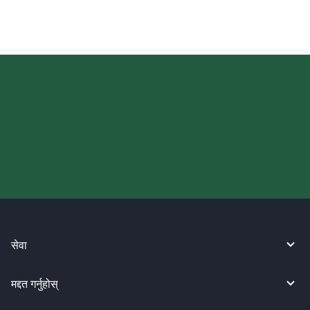
आज आफ्नो WireBarley यात्रा सुरु
गर्नुहोस्।
सेवा
मद्दत गर्नुहोस्