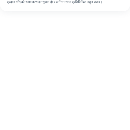
प्रदान गरिएको रूपान्तरण दर सूचक हो र अन्तिम रकम प्रतिबिम्बित नहुन सक्छ।
पहिलो पटक भए पनि, ४ सजिलो चरणहरूमा आफ्नो
विदेशी रेमिट्यान्स सजिलै पूरा गर्नुहोस्।