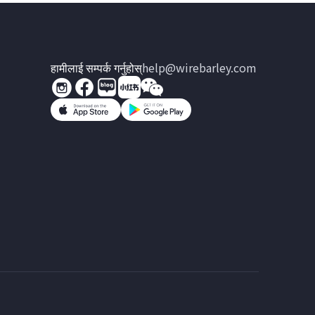
हामीलाई सम्पर्क गर्नुहोस्
help@wirebarley.com