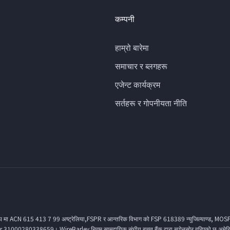
कम्पनी
हाम्रो बारेमा
समाचार र ब्लगहरू
एजेन्ट कार्यक्रम
सर्तहरू र गोपनीयता नीति
ूप मा ACN 615 413 7 99 अष्ट्रेलिया,FSPR र आन्तरिक विभाग को FSP 618389 न्युजिल्याण्ड, MO
1000280338659। WireBarley निगम सामुदायिक संघीय बचत बैंक द्वारा स्पोनसोर गरिएको छ अमेर