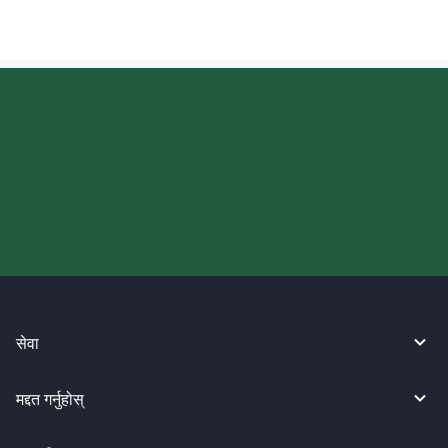
आज आफ्नो WireBarley यात्रा सुरु
गर्नुहोस्।
सेवा
मद्दत गर्नुहोस्