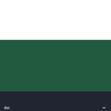
जापान पठाइएको पैसा जम्मा भएको छ वा छैन भनेर के म
वास्तविक समयमा जान्न सक्छु?
आज आफ्नो WireBarley यात्रा सुरु
गर्नुहोस्।
सेवा