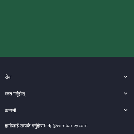
आज आफ्नो WireBarley यात्रा सुरु
गर्नुहोस्।
सेवा
मद्दत गर्नुहोस्
कम्पनी
हामीलाई सम्पर्क गर्नुहोस्
help@wirebarley.com