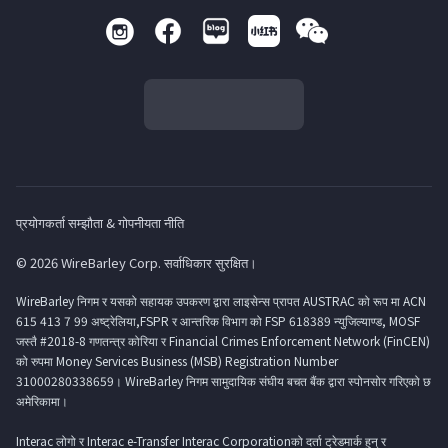
प्रयोगकर्ता सम्झौता & गोपनीयता नीति
© 2026 WireBarley Corp. सर्वाधिकार सुरक्षित।
WireBarley निगम र यसको सहायक उपकरण द्वारा लाइसेन्स प्रापत AUSTRAC को रूप मा ACN
615 413 7 99 अष्ट्रेलिया,FSPR र आन्तरिक विभाग को FSP 618389 न्युजिल्याण्ड, MOSF
जस्तै #2018-8 गणतन्त्र कोरिया र Financial Crimes Enforcement Network (FinCEN)
को रुपमा Money Services Business (MSB) Registration Number
31000280338659। WireBarley निगम सामुदायिक संघीय बचत बैंक द्वारा स्पोनसोर गरिएको छ
अमेरिकामा।
Interac लोगो र Interac e-Transfer Interac Corporationको दर्ता ट्रेडमार्क हुन् र