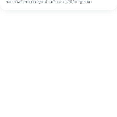
प्रदान गरिएको रूपान्तरण दर सूचक हो र अन्तिम रकम प्रतिबिम्बित नहुन सक्छ।
पहिलो पटक भए पनि, ४ सजिलो चरणहरूमा आफ्नो
विदेशी रेमिट्यान्स सजिलै पूरा गर्नुहोस्।