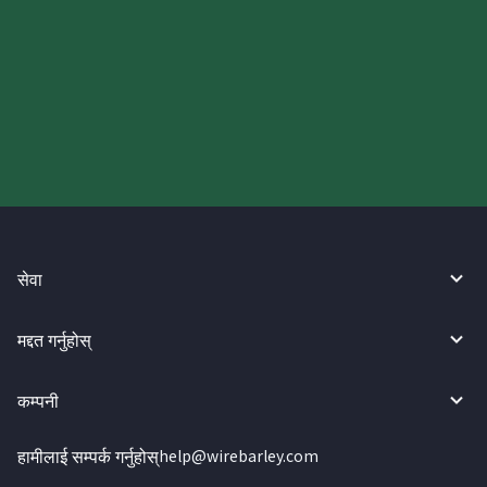
आज आफ्नो WireBarley यात्रा सुरु
गर्नुहोस्।
सेवा
मद्दत गर्नुहोस्
कम्पनी
हामीलाई सम्पर्क गर्नुहोस्
help@wirebarley.com