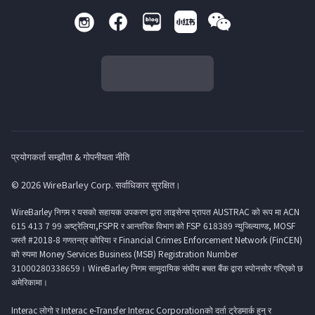
प्रयोगकर्ता सम्झौता & गोपनीयता नीति
© 2026 WireBarley Corp. सर्वाधिकार सुरक्षित।
WireBarley निगम र यसको सहायक उपकरण द्वारा लाइसेन्स प्रापत AUSTRAC को रूप मा ACN
615 413 7 99 अष्ट्रेलिया,FSPR र आन्तरिक विभाग को FSP 618389 न्युजिल्याण्ड, MOSF
जस्तै #2018-8 गणतन्त्र कोरिया र Financial Crimes Enforcement Network (FinCEN)
को रुपमा Money Services Business (MSB) Registration Number
31000280338659। WireBarley निगम सामुदायिक संघीय बचत बैंक द्वारा स्पोनसोर गरिएको छ
अमेरिकामा।
Interac लोगो र Interac e-Transfer Interac Corporationको दर्ता ट्रेडमार्क हुन् र