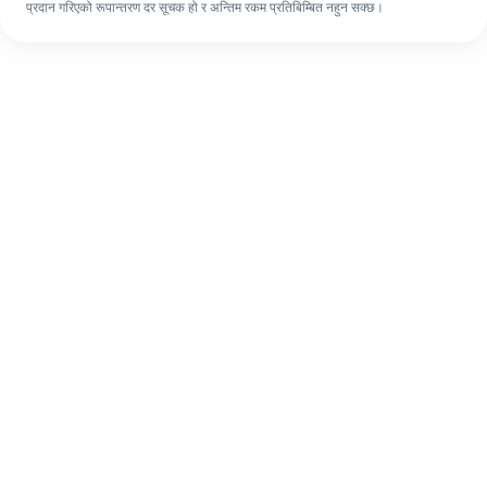
प्रदान गरिएको रूपान्तरण दर सूचक हो र अन्तिम रकम प्रतिबिम्बित नहुन सक्छ।
पहिलो पटक भए पनि, ४ सजिलो चरणहरूमा आफ्नो
विदेशी रेमिट्यान्स सजिलै पूरा गर्नुहोस्।