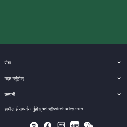
आज आफ्नो WireBarley यात्रा सुरु
गर्नुहोस्।
सेवा
मद्दत गर्नुहोस्
कम्पनी
हामीलाई सम्पर्क गर्नुहोस्
help@wirebarley.com