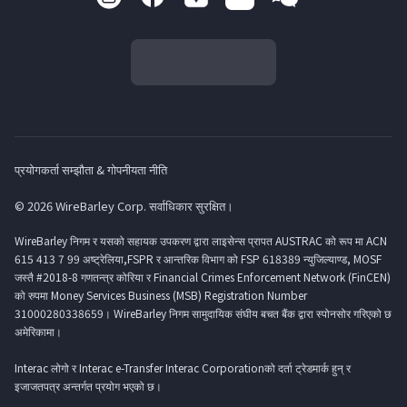
प्रयोगकर्ता सम्झौता & गोपनीयता नीति
© 2026 WireBarley Corp. सर्वाधिकार सुरक्षित।
WireBarley निगम र यसको सहायक उपकरण द्वारा लाइसेन्स प्रापत AUSTRAC को रूप मा ACN
615 413 7 99 अष्ट्रेलिया,FSPR र आन्तरिक विभाग को FSP 618389 न्युजिल्याण्ड, MOSF
जस्तै #2018-8 गणतन्त्र कोरिया र Financial Crimes Enforcement Network (FinCEN)
को रुपमा Money Services Business (MSB) Registration Number
31000280338659। WireBarley निगम सामुदायिक संघीय बचत बैंक द्वारा स्पोनसोर गरिएको छ
अमेरिकामा।
Interac लोगो र Interac e-Transfer Interac Corporationको दर्ता ट्रेडमार्क हुन् र
इजाजतपत्र अन्तर्गत प्रयोग भएको छ।