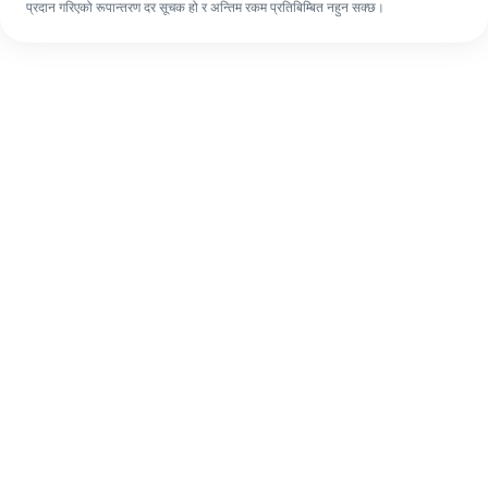
प्रदान गरिएको रूपान्तरण दर सूचक हो र अन्तिम रकम प्रतिबिम्बित नहुन सक्छ।
पहिलो पटक भए पनि, ४ सजिलो चरणहरूमा आफ्नो
विदेशी रेमिट्यान्स सजिलै पूरा गर्नुहोस्।