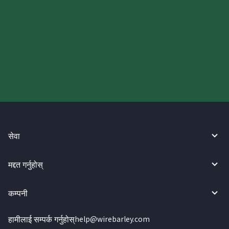
आज आफ्नो WireBarley यात्रा सुरु
गर्नुहोस्।
सेवा
मद्दत गर्नुहोस्
कम्पनी
हामीलाई सम्पर्क गर्नुहोस्
help@wirebarley.com