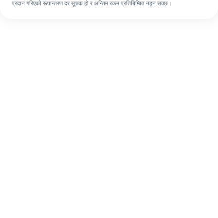
प्रदान गरिएको रूपान्तरण दर सूचक हो र अन्तिम रकम प्रतिबिम्बित नहुन सक्छ।
पहिलो पटक भए पनि, ४ सजिलो चरणहरूमा आफ्नो
विदेशी रेमिट्यान्स सजिलै पूरा गर्नुहोस्।