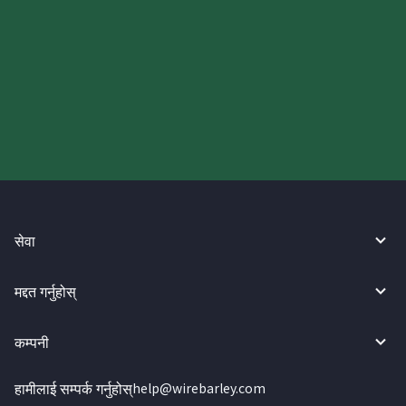
आज आफ्नो WireBarley यात्रा सुरु
गर्नुहोस्।
सेवा
मद्दत गर्नुहोस्
कम्पनी
हामीलाई सम्पर्क गर्नुहोस्
help@wirebarley.com