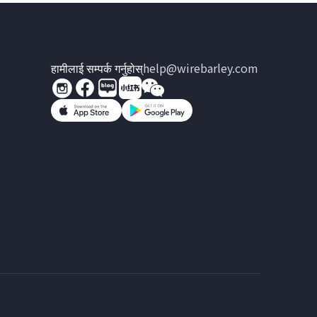
हामीलाई सम्पर्क गर्नुहोस्
help@wirebarley.com