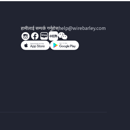
हामीलाई सम्पर्क गर्नुहोस्
help@wirebarley.com