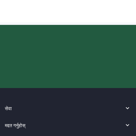
आज आफ्नो WireBarley यात्रा सुरु
गर्नुहोस्।
सेवा
मद्दत गर्नुहोस्