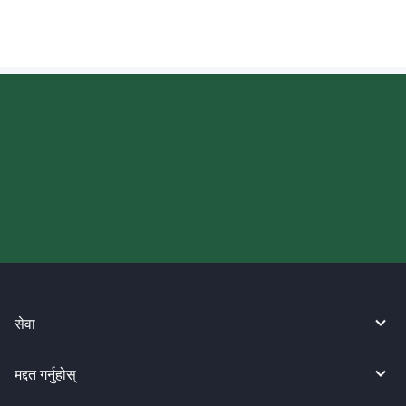
आज आफ्नो WireBarley यात्रा सुरु
गर्नुहोस्।
सेवा
मद्दत गर्नुहोस्