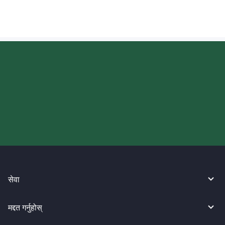
आज आफ्नो WireBarley यात्रा सुरु
गर्नुहोस्।
सेवा
मद्दत गर्नुहोस्