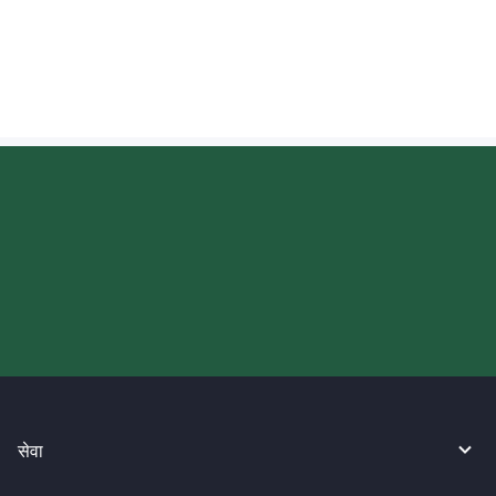
फिलिपिन्स पेसो (PHP) प्राप्त गर्दा म विनिमय दर कहाँ
जाँच गर्न सक्छु?
आज आफ्नो WireBarley यात्रा सुरु
गर्नुहोस्।
सेवा