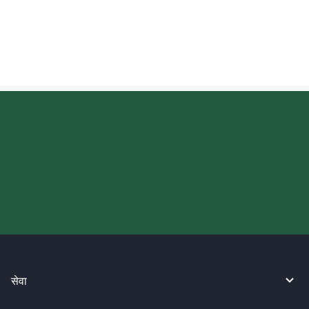
फिलिपिन्स पेसो (PHP) प्राप्त गर्दा म विनिमय दर कहाँ
जाँच गर्न सक्छु?
आज आफ्नो WireBarley यात्रा सुरु
गर्नुहोस्।
सेवा