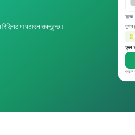
शुल्क
िङ्गिट मा पठाउन सक्नुहुन्छ।
कुपन 
कुल 
प्रदान