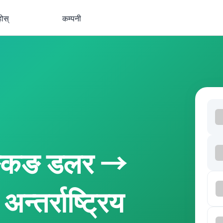
होस्
कम्पनी
ङकङ डलर →
न्तर्राष्ट्रिय