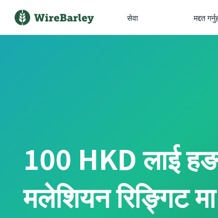
सेवा
मद्दत गर्नु
100 HKD लाई ह
मलेशियन रिङ्गिट मा अ