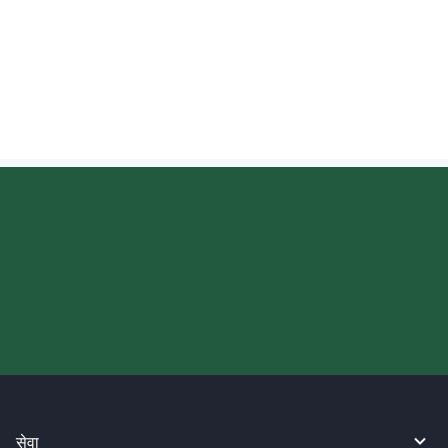
इन्डोनेसियामा रेमिट्यान्स गर्दा के प्राप्तकर्ताले तुरुन्तै नगद
निकाल्न सक्छ?
आज आफ्नो WireBarley यात्रा सुरु
गर्नुहोस्।
सेवा