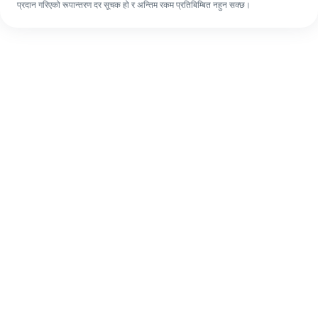
प्रदान गरिएको रूपान्तरण दर सूचक हो र अन्तिम रकम प्रतिबिम्बित नहुन सक्छ।
पहिलो पटक भए पनि, ४ सजिलो चरणहरूमा आफ्नो
विदेशी रेमिट्यान्स सजिलै पूरा गर्नुहोस्।