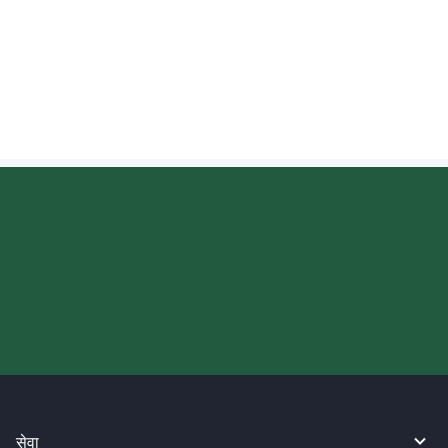
इन्डोनेसियामा रेमिट्यान्स गर्दा के प्राप्तकर्ताले तुरुन्तै नगद
निकाल्न सक्छ?
आज आफ्नो WireBarley यात्रा सुरु
गर्नुहोस्।
सेवा