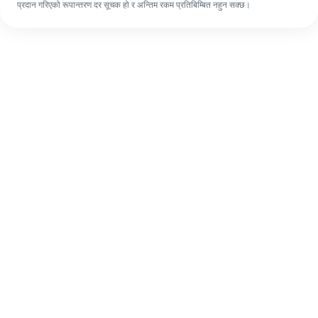
प्रदान गरिएको रूपान्तरण दर सूचक हो र अन्तिम रकम प्रतिबिम्बित नहुन सक्छ।
पहिलो पटक भए पनि, ४ सजिलो चरणहरूमा आफ्नो
विदेशी रेमिट्यान्स सजिलै पूरा गर्नुहोस्।