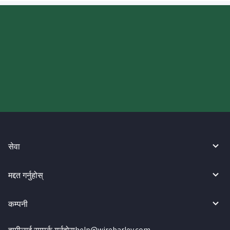
आज आफ्नो WireBarley यात्रा सुरु
गर्नुहोस्।
सेवा
मद्दत गर्नुहोस्
कम्पनी
हामीलाई सम्पर्क गर्नुहोस्
help@wirebarley.com