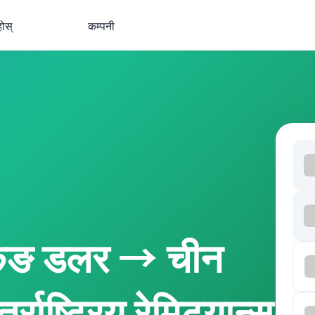
होस्
कम्पनी
कङ डलर → चीन
र्राष्ट्रिय रेमिट्यान्स