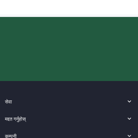
आज आफ्नो WireBarley यात्रा सुरु
गर्नुहोस्।
सेवा
मद्दत गर्नुहोस्
कम्पनी