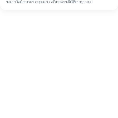
प्रदान गरिएको रूपान्तरण दर सूचक हो र अन्तिम रकम प्रतिबिम्बित नहुन सक्छ।
पहिलो पटक भए पनि, ४ सजिलो चरणहरूमा आफ्नो
विदेशी रेमिट्यान्स सजिलै पूरा गर्नुहोस्।