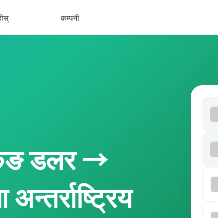
होस्
कम्पनी
कङ डलर →
अन्तर्राष्ट्रिय