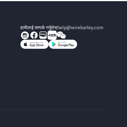
हामीलाई सम्पर्क गर्नुहोस्
help@wirebarley.com