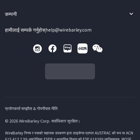
कम्पनी
हामीलाई सम्पर्क गर्नुहोस्
help@wirebarley.com
प्रयोगकर्ता सम्झौता & गोपनीयता नीति
© 2026 WireBarley Corp. सर्वाधिकार सुरक्षित।
WireBarley निगम र यसको सहायक उपकरण द्वारा लाइसेन्स प्रापत AUSTRAC को रूप मा ACN
615 413 7 99 अष्ट्रेलिया,FSPR र आन्तरिक विभाग को FSP 618389 न्युजिल्याण्ड, MOSF