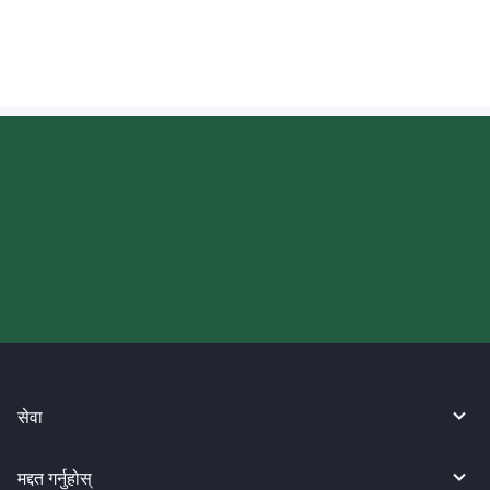
आज आफ्नो WireBarley यात्रा सुरु
गर्नुहोस्।
सेवा
मद्दत गर्नुहोस्