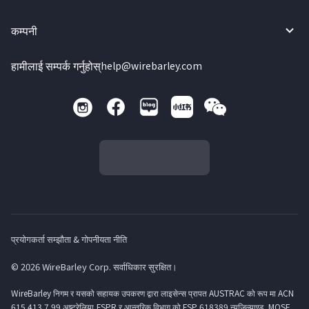
कम्पनी
हामीलाई सम्पर्क गर्नुहोस्
help@wirebarley.com
प्रयोगकर्ता सम्झौता & गोपनीयता नीति
© 2026 WireBarley Corp. सर्वाधिकार सुरक्षित।
WireBarley निगम र यसको सहायक उपकरण द्वारा लाइसेन्स प्रापत AUSTRAC को रूप मा ACN
615 413 7 99 अष्ट्रेलिया,FSPR र आन्तरिक विभाग को FSP 618389 न्युजिल्याण्ड, MOSF