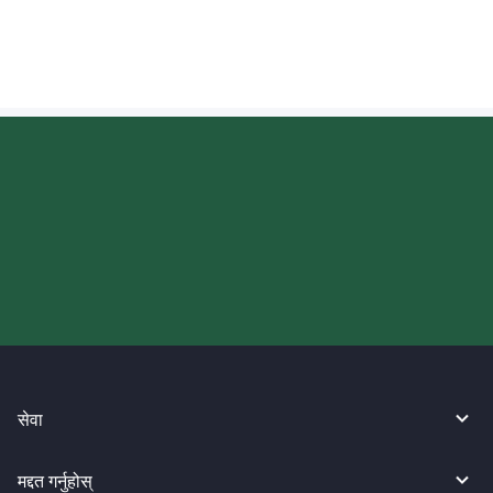
आज आफ्नो WireBarley यात्रा सुरु
गर्नुहोस्।
सेवा
मद्दत गर्नुहोस्