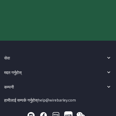
आज आफ्नो WireBarley यात्रा सुरु
गर्नुहोस्।
सेवा
मद्दत गर्नुहोस्
कम्पनी
हामीलाई सम्पर्क गर्नुहोस्
help@wirebarley.com