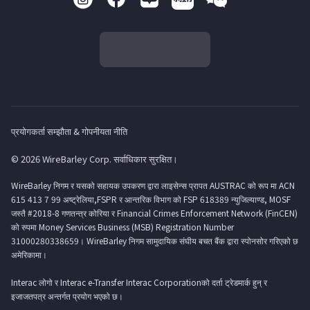
प्रयोगकर्ता सम्झौता & गोपनीयता नीति
© 2026 WireBarley Corp. सर्वाधिकार सुरक्षित।
WireBarley निगम र यसको सहायक उपकरण द्वारा लाइसेन्स प्रापत AUSTRAC को रूप मा ACN
615 413 7 99 अष्ट्रेलिया,FSPR र आन्तरिक विभाग को FSP 618389 न्युजिल्याण्ड, MOSF
जस्तै #2018-8 गणतन्त्र कोरिया र Financial Crimes Enforcement Network (FinCEN)
को रुपमा Money Services Business (MSB) Registration Number
31000280338659। WireBarley निगम सामुदायिक संघीय बचत बैंक द्वारा स्पोनसोर गरिएको छ
अमेरिकामा।
Interac लोगो र Interac e-Transfer Interac Corporationको दर्ता ट्रेडमार्क हुन् र
इजाजतपत्र अन्तर्गत प्रयोग भएको छ।