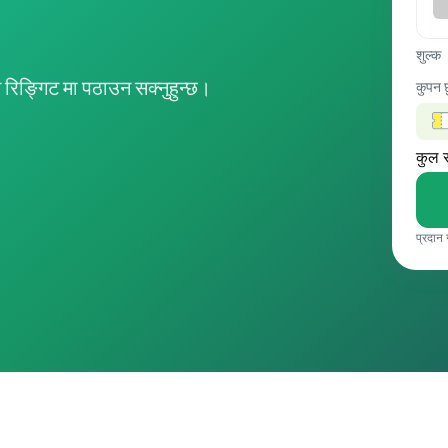
शुल्क
िङ्गिट मा पठाउन सक्नुहुन्छ।
कुपन 
कुल 
प्रदान