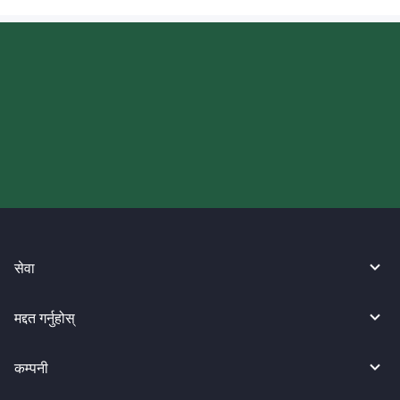
आज आफ्नो WireBarley यात्रा सुरु
गर्नुहोस्।
सेवा
मद्दत गर्नुहोस्
कम्पनी