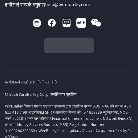
हामीलाई सम्पर्क गर्नुहोस्
help@wirebarley.com
प्रयोगकर्ता सम्झौता & गोपनीयता नीति
© 2026 WireBarley Corp. सर्वाधिकार सुरक्षित।
WireBarley निगम र यसको सहायक उपकरण द्वारा लाइसेन्स प्रापत AUSTRAC को रूप मा ACN
615 413 7 99 अष्ट्रेलिया,FSPR र आन्तरिक विभाग को FSP 618389 न्युजिल्याण्ड, MOSF
जस्तै #2018-8 गणतन्त्र कोरिया र Financial Crimes Enforcement Network (FinCEN)
को रुपमा Money Services Business (MSB) Registration Number
31000280338659। WireBarley निगम सामुदायिक संघीय बचत बैंक द्वारा स्पोनसोर गरिएको छ
अमेरिकामा।