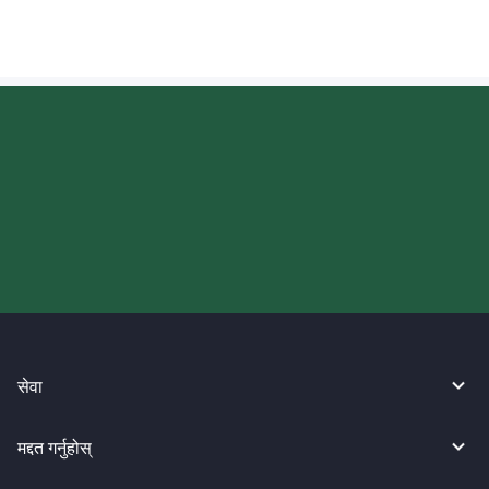
आज आफ्नो WireBarley यात्रा सुरु
गर्नुहोस्।
सेवा
मद्दत गर्नुहोस्