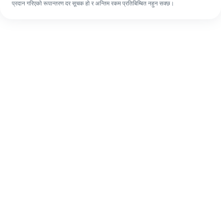
प्रदान गरिएको रूपान्तरण दर सूचक हो र अन्तिम रकम प्रतिबिम्बित नहुन सक्छ।
पहिलो पटक भए पनि, ४ सजिलो चरणहरूमा आफ्नो
विदेशी रेमिट्यान्स सजिलै पूरा गर्नुहोस्।