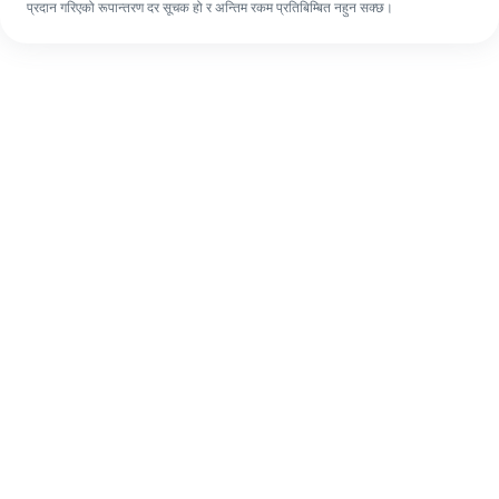
प्रदान गरिएको रूपान्तरण दर सूचक हो र अन्तिम रकम प्रतिबिम्बित नहुन सक्छ।
पहिलो पटक भए पनि, ४ सजिलो चरणहरूमा आफ्नो
विदेशी रेमिट्यान्स सजिलै पूरा गर्नुहोस्।