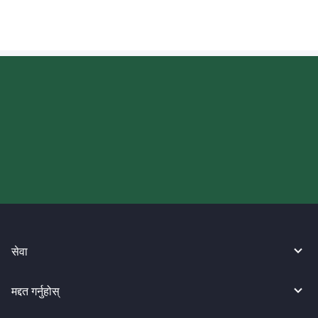
आज आफ्नो WireBarley यात्रा सुरु
गर्नुहोस्।
सेवा
मद्दत गर्नुहोस्