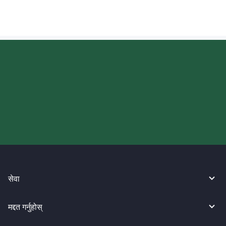
आज आफ्नो WireBarley यात्रा सुरु
गर्नुहोस्।
सेवा
मद्दत गर्नुहोस्