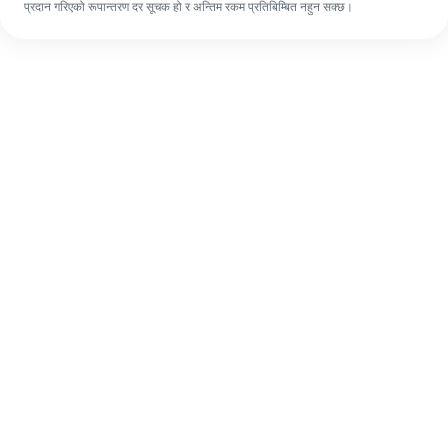
प्रदान गरिएको रूपान्तरण दर सूचक हो र अन्तिम रकम प्रतिबिम्बित नहुन सक्छ।
पहिलो पटक भए पनि, ४ सजिलो चरणहरूमा आफ्नो
विदेशी रेमिट्यान्स सजिलै पूरा गर्नुहोस्।