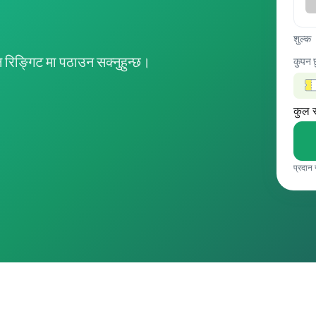
शुल्क
िङ्गिट मा पठाउन सक्नुहुन्छ।
कुपन 
कुल 
प्रदान