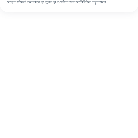
प्रदान गरिएको रूपान्तरण दर सूचक हो र अन्तिम रकम प्रतिबिम्बित नहुन सक्छ।
पहिलो पटक भए पनि, ४ सजिलो चरणहरूमा आफ्नो
विदेशी रेमिट्यान्स सजिलै पूरा गर्नुहोस्।