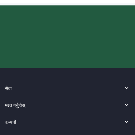
आज आफ्नो WireBarley यात्रा सुरु
गर्नुहोस्।
सेवा
मद्दत गर्नुहोस्
कम्पनी