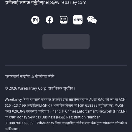
हामीलाई सम्पर्क गर्नुहोस्
help@wirebarley.com
प्रयोगकर्ता सम्झौता & गोपनीयता नीति
© 2026 WireBarley Corp. सर्वाधिकार सुरक्षित।
WireBarley निगम र यसको सहायक उपकरण द्वारा लाइसेन्स प्रापत AUSTRAC को रूप मा ACN
615 413 7 99 अष्ट्रेलिया,FSPR र आन्तरिक विभाग को FSP 618389 न्युजिल्याण्ड, MOSF
जस्तै #2018-8 गणतन्त्र कोरिया र Financial Crimes Enforcement Network (FinCEN)
को रुपमा Money Services Business (MSB) Registration Number
31000280338659। WireBarley निगम सामुदायिक संघीय बचत बैंक द्वारा स्पोनसोर गरिएको छ
अमेरिकामा।