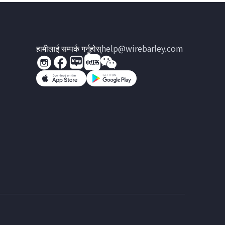
हामीलाई सम्पर्क गर्नुहोस्
help@wirebarley.com