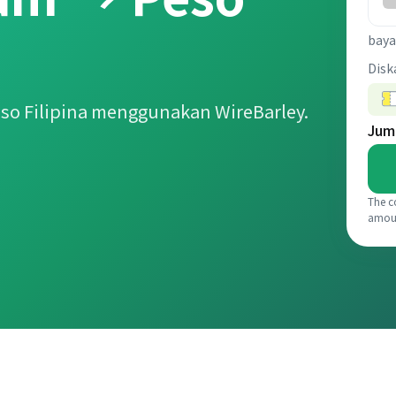
baya
Disk
so Filipina menggunakan WireBarley.
Jum
The c
amou