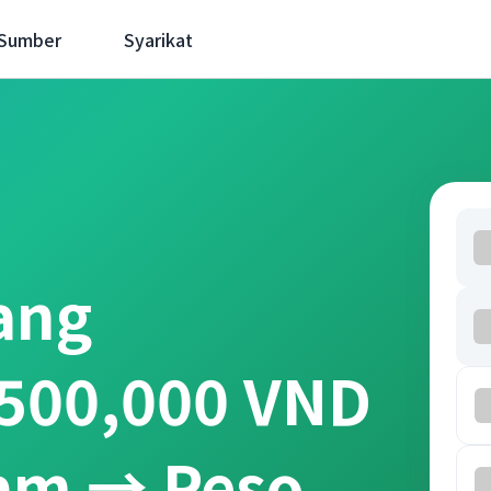
 Sumber
Syarikat
ang
 500,000 VND
nam → Peso