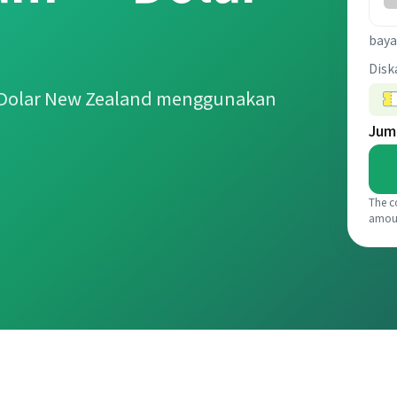
baya
Disk
 Dolar New Zealand menggunakan
Jum
The c
amou