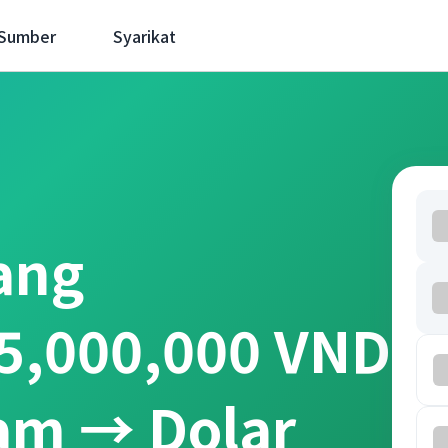
 Sumber
Syarikat
ang
5,000,000 VND
am → Dolar