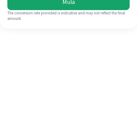
Mula
The conversion rate provided is indicative and may not reflect the final
amount.
Walaupun ini kali pertama anda,
selesaikan kiriman wang ke luar
negara anda dengan mudah dalam 4
langkah ringkas.