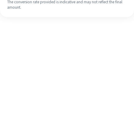
The conversion rate provided is indicative and may not reflect the final
amount.
Walaupun ini kali pertama anda,
selesaikan kiriman wang ke luar
negara anda dengan mudah dalam 4
langkah ringkas.