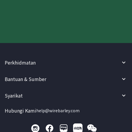
Cuba WireBarley sekarang!
Perkhidmatan
Bantuan & Sumber
Syarikat
Hubungi Kami
help@wirebarley.com