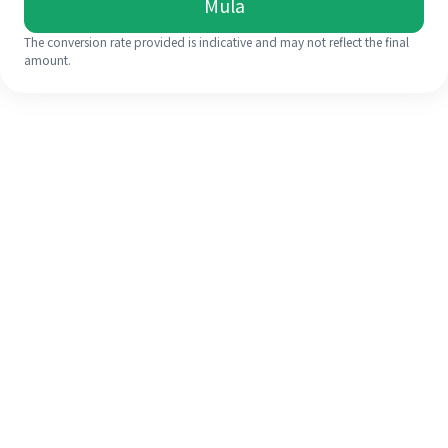
Mula
The conversion rate provided is indicative and may not reflect the final
amount.
Walaupun ini kali pertama anda,
selesaikan kiriman wang ke luar
negara anda dengan mudah dalam 4
langkah ringkas.