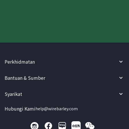
Cuba WireBarley sekarang!
Perkhidmatan
Bantuan & Sumber
Syarikat
Hubungi Kami
help@wirebarley.com