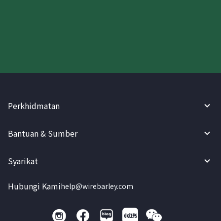
Cuba WireBarley sekarang!
Perkhidmatan
Bantuan & Sumber
Syarikat
Hubungi Kami
help@wirebarley.com