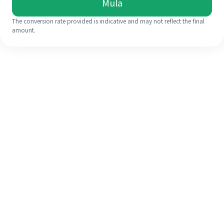
Mula
The conversion rate provided is indicative and may not reflect the final
amount.
Walaupun ini kali pertama anda,
selesaikan kiriman wang ke luar
negara anda dengan mudah dalam 4
langkah ringkas.