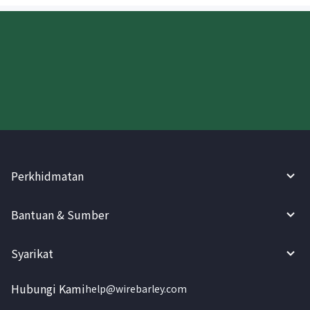
Cuba WireBarley sekarang!
Perkhidmatan
Bantuan & Sumber
Syarikat
Hubungi Kami
help@wirebarley.com