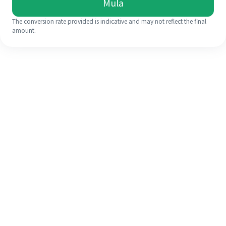
Mula
The conversion rate provided is indicative and may not reflect the final
amount.
Walaupun ini kali pertama anda,
selesaikan kiriman wang ke luar
negara anda dengan mudah dalam 4
langkah ringkas.