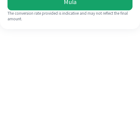
Mula
The conversion rate provided is indicative and may not reflect the final
amount.
Walaupun ini kali pertama anda,
selesaikan kiriman wang ke luar
negara anda dengan mudah dalam 4
langkah ringkas.