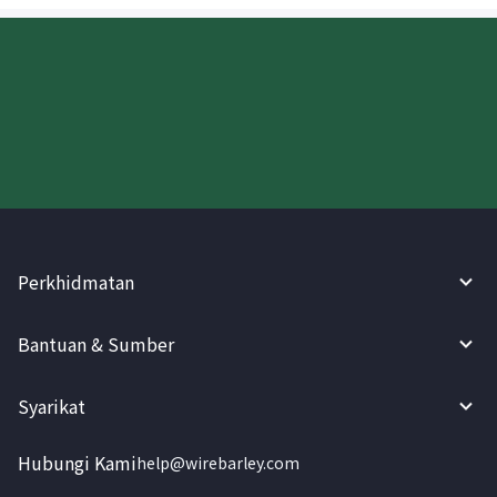
Cuba WireBarley sekarang!
Perkhidmatan
Bantuan & Sumber
Syarikat
Hubungi Kami
help@wirebarley.com