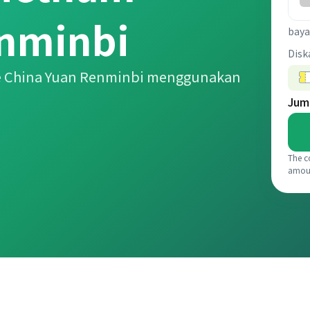
enminbi
baya
Disk
ke China Yuan Renminbi menggunakan
Jum
The c
amou