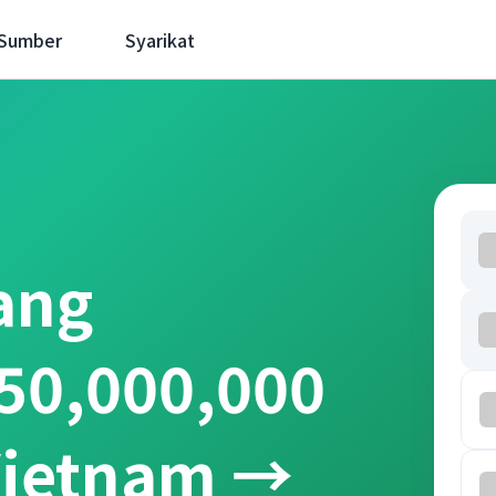
 Sumber
Syarikat
ang
50,000,000
Vietnam →