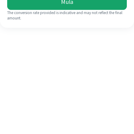
Mula
The conversion rate provided is indicative and may not reflect the final
amount.
Walaupun ini kali pertama anda,
selesaikan kiriman wang ke luar
negara anda dengan mudah dalam 4
langkah ringkas.