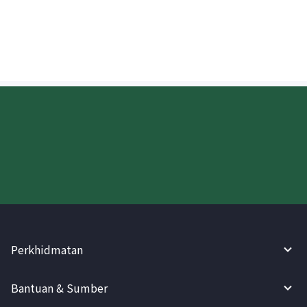
di Bangladesh?
Cuba WireBarley sekarang!
Perkhidmatan
Bantuan & Sumber